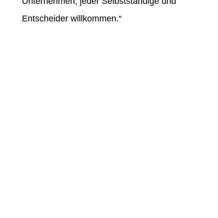
Unternehmen, jeder Selbstständige und
Entscheider willkommen.“
Klima- und Umweltschutz | Stadt Frechen
(stadt-frechen.de)
Startseite Klimaschutznetzwerk –
Klimaschutz (frechen-klima.de)