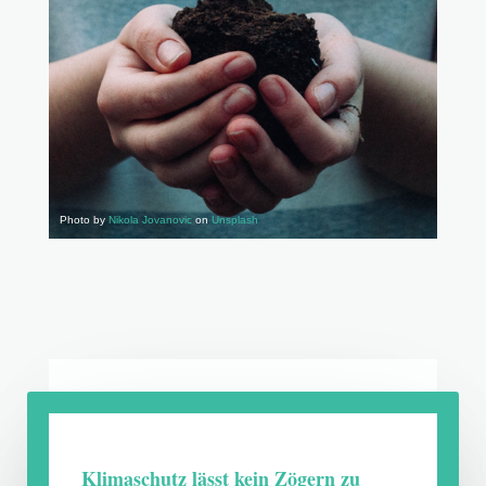
Photo by
Nikola Jovanovic
on
Unsplash
Klimaschutz lässt kein Zögern zu